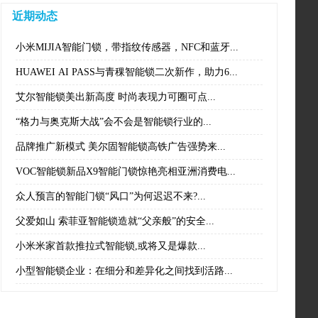
近期动态
小米MIJIA智能门锁，带指纹传感器，NFC和蓝牙...
HUAWEI AI PASS与青稞智能锁二次新作，助力6...
艾尔智能锁美出新高度 时尚表现力可圈可点...
“格力与奥克斯大战”会不会是智能锁行业的...
品牌推广新模式 美尔固智能锁高铁广告强势来...
VOC智能锁新品X9智能门锁惊艳亮相亚洲消费电...
众人预言的智能门锁“风口”为何迟迟不来?...
父爱如山 索菲亚智能锁造就“父亲般”的安全...
小米米家首款推拉式智能锁,或将又是爆款...
小型智能锁企业：在细分和差异化之间找到活路...