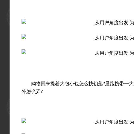
购物回来提着大包小包怎么找钥匙?晨跑携带一大串
外怎么弄?