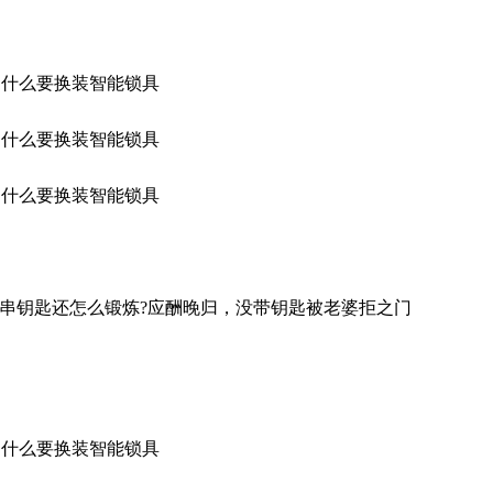
钥匙还怎么锻炼?应酬晚归，没带钥匙被老婆拒之门