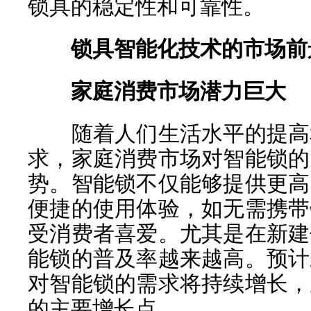
锁具的稳定性和可靠性。
锁具智能化技术的市场前
家庭消费市场潜力巨大
随着人们生活水平的提高
求，家庭消费市场对智能锁的
势。智能锁不仅能够提供更高
便捷的使用体验，如无需携带
受消费者喜爱。尤其是在新建
能锁的普及率越来越高。预计
对智能锁的需求将持续增长，
的主要增长点。