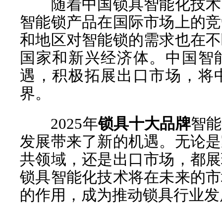
随着中国锁具智能化技术
智能锁产品在国际市场上的竞
和地区对智能锁的需求也在不
国家和新兴经济体。中国智
遇，积极拓展出口市场，将
界。
2025年
锁具十大品牌
智能
发展带来了新的机遇。无论是
共领域，还是出口市场，都展
锁具智能化技术将在未来的市
的作用，成为推动锁具行业发