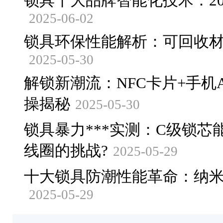
锁具十大品牌智能化技术：2
2025-06-02
锁具环保性能解析：可回收材
2025-05-30
解锁新潮流：NFC卡片+手机
操揭秘
2025-05-30
锁具暴力***实测：C级锁
线圈的挑战?
2025-05-29
十大锁具防潮性能革命：纳
2025-05-29