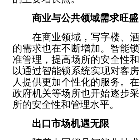
商业与公共领域需求旺盛
在商业领域，写字楼、酒
的需求也在不断增加。智能锁
准管理，提高场所的安全性和
以通过智能锁系统实现对客房
人提供更加个性化的服务。在
政府机关等场所也开始逐步采
所的安全性和管理水平。
出口市场机遇无限