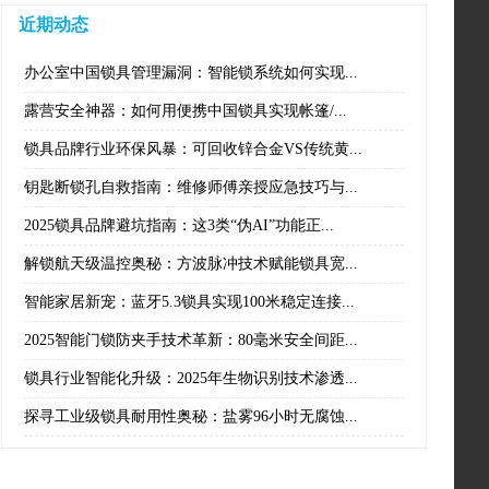
近期动态
办公室中国锁具管理漏洞：智能锁系统如何实现...
露营安全神器：如何用便携中国锁具实现帐篷/...
锁具品牌行业环保风暴：可回收锌合金VS传统黄...
钥匙断锁孔自救指南：维修师傅亲授应急技巧与...
2025锁具品牌避坑指南：这3类“伪AI”功能正...
解锁航天级温控奥秘：方波脉冲技术赋能锁具宽...
智能家居新宠：蓝牙5.3锁具实现100米稳定连接...
2025智能门锁防夹手技术革新：80毫米安全间距...
锁具行业智能化升级：2025年生物识别技术渗透...
探寻工业级锁具耐用性奥秘：盐雾96小时无腐蚀...