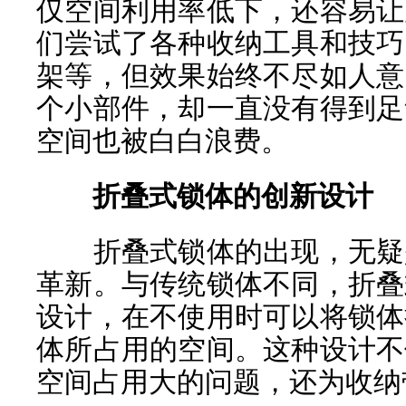
仅空间利用率低下，还容易让
们尝试了各种收纳工具和技巧
架等，但效果始终不尽如人意
个小部件，却一直没有得到足
空间也被白白浪费。
折叠式锁体的创新设计
折叠式锁体的出现，无疑
革新。与传统锁体不同，折叠
设计，在不使用时可以将锁体
体所占用的空间。这种设计不
空间占用大的问题，还为收纳