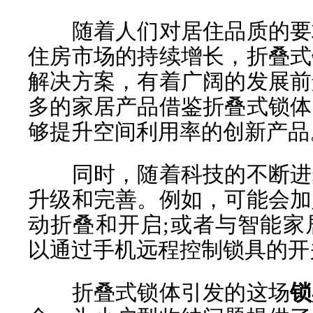
随着人们对居住品质的要
住房市场的持续增长，折叠式
解决方案，有着广阔的发展前
多的家居产品借鉴折叠式锁体
够提升空间利用率的创新产品
同时，随着科技的不断进
升级和完善。例如，可能会加
动折叠和开启;或者与智能家
以通过手机远程控制锁具的开
折叠式锁体引发的这场
锁