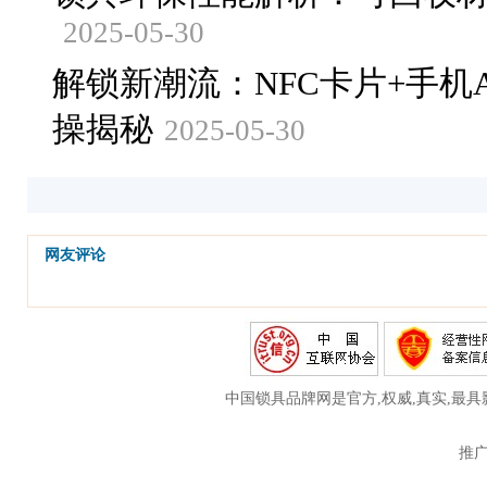
2025-05-30
解锁新潮流：NFC卡片+手机
操揭秘
2025-05-30
网友评论
中国锁具品牌网是官方,权威,真实,最
推广